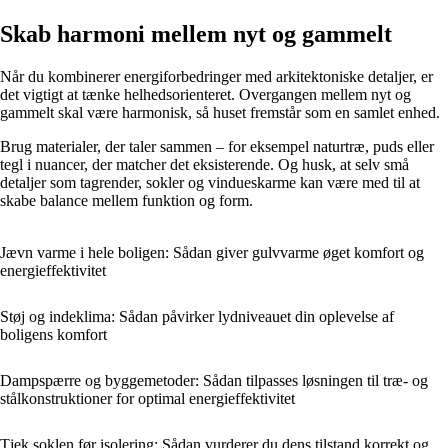
Skab harmoni mellem nyt og gammelt
Når du kombinerer energiforbedringer med arkitektoniske detaljer, er
det vigtigt at tænke helhedsorienteret. Overgangen mellem nyt og
gammelt skal være harmonisk, så huset fremstår som en samlet enhed.
Brug materialer, der taler sammen – for eksempel naturtræ, puds eller
tegl i nuancer, der matcher det eksisterende. Og husk, at selv små
detaljer som tagrender, sokler og vindueskarme kan være med til at
skabe balance mellem funktion og form.
Jævn varme i hele boligen: Sådan giver gulvvarme øget komfort og
energieffektivitet
Støj og indeklima: Sådan påvirker lydniveauet din oplevelse af
boligens komfort
Dampspærre og byggemetoder: Sådan tilpasses løsningen til træ- og
stålkonstruktioner for optimal energieffektivitet
Tjek soklen før isolering: Sådan vurderer du dens tilstand korrekt og