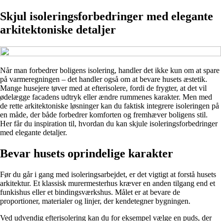
Skjul isoleringsforbedringer med elegante
arkitektoniske detaljer
Når man forbedrer boligens isolering, handler det ikke kun om at spare
på varmeregningen – det handler også om at bevare husets æstetik.
Mange husejere tøver med at efterisolere, fordi de frygter, at det vil
ødelægge facadens udtryk eller ændre rummenes karakter. Men med
de rette arkitektoniske løsninger kan du faktisk integrere isoleringen på
en måde, der både forbedrer komforten og fremhæver boligens stil.
Her får du inspiration til, hvordan du kan skjule isoleringsforbedringer
med elegante detaljer.
Bevar husets oprindelige karakter
Før du går i gang med isoleringsarbejdet, er det vigtigt at forstå husets
arkitektur. Et klassisk murermesterhus kræver en anden tilgang end et
funkishus eller et bindingsværkshus. Målet er at bevare de
proportioner, materialer og linjer, der kendetegner bygningen.
Ved udvendig efterisolering kan du for eksempel vælge en puds, der