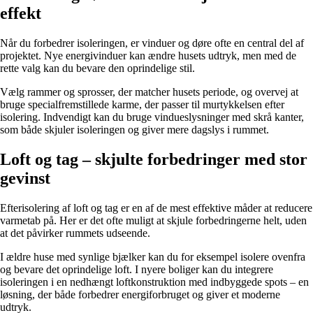
effekt
Når du forbedrer isoleringen, er vinduer og døre ofte en central del af
projektet. Nye energivinduer kan ændre husets udtryk, men med de
rette valg kan du bevare den oprindelige stil.
Vælg rammer og sprosser, der matcher husets periode, og overvej at
bruge specialfremstillede karme, der passer til murtykkelsen efter
isolering. Indvendigt kan du bruge vindueslysninger med skrå kanter,
som både skjuler isoleringen og giver mere dagslys i rummet.
Loft og tag – skjulte forbedringer med stor
gevinst
Efterisolering af loft og tag er en af de mest effektive måder at reducere
varmetab på. Her er det ofte muligt at skjule forbedringerne helt, uden
at det påvirker rummets udseende.
I ældre huse med synlige bjælker kan du for eksempel isolere ovenfra
og bevare det oprindelige loft. I nyere boliger kan du integrere
isoleringen i en nedhængt loftkonstruktion med indbyggede spots – en
løsning, der både forbedrer energiforbruget og giver et moderne
udtryk.