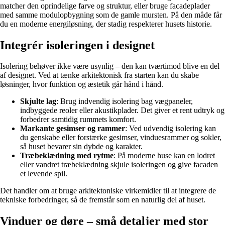
matcher den oprindelige farve og struktur, eller bruge facadeplader
med samme modulopbygning som de gamle mursten. På den måde får
du en moderne energiløsning, der stadig respekterer husets historie.
Integrér isoleringen i designet
Isolering behøver ikke være usynlig – den kan tværtimod blive en del
af designet. Ved at tænke arkitektonisk fra starten kan du skabe
løsninger, hvor funktion og æstetik går hånd i hånd.
Skjulte lag
: Brug indvendig isolering bag vægpaneler,
indbyggede reoler eller akustikplader. Det giver et rent udtryk og
forbedrer samtidig rummets komfort.
Markante gesimser og rammer
: Ved udvendig isolering kan
du genskabe eller forstærke gesimser, vinduesrammer og sokler,
så huset bevarer sin dybde og karakter.
Træbeklædning med rytme
: På moderne huse kan en lodret
eller vandret træbeklædning skjule isoleringen og give facaden
et levende spil.
Det handler om at bruge arkitektoniske virkemidler til at integrere de
tekniske forbedringer, så de fremstår som en naturlig del af huset.
Vinduer og døre – små detaljer med stor