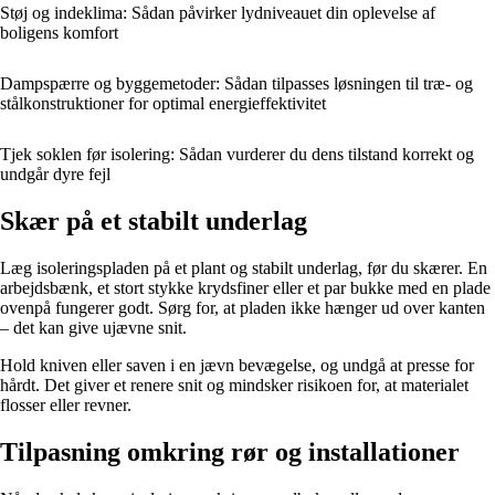
Støj og indeklima: Sådan påvirker lydniveauet din oplevelse af
boligens komfort
Dampspærre og byggemetoder: Sådan tilpasses løsningen til træ- og
stålkonstruktioner for optimal energieffektivitet
Tjek soklen før isolering: Sådan vurderer du dens tilstand korrekt og
undgår dyre fejl
Skær på et stabilt underlag
Læg isoleringspladen på et plant og stabilt underlag, før du skærer. En
arbejdsbænk, et stort stykke krydsfiner eller et par bukke med en plade
ovenpå fungerer godt. Sørg for, at pladen ikke hænger ud over kanten
– det kan give ujævne snit.
Hold kniven eller saven i en jævn bevægelse, og undgå at presse for
hårdt. Det giver et renere snit og mindsker risikoen for, at materialet
flosser eller revner.
Tilpasning omkring rør og installationer