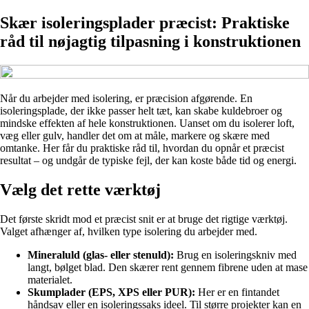
Skær isoleringsplader præcist: Praktiske
råd til nøjagtig tilpasning i konstruktionen
Når du arbejder med isolering, er præcision afgørende. En
isoleringsplade, der ikke passer helt tæt, kan skabe kuldebroer og
mindske effekten af hele konstruktionen. Uanset om du isolerer loft,
væg eller gulv, handler det om at måle, markere og skære med
omtanke. Her får du praktiske råd til, hvordan du opnår et præcist
resultat – og undgår de typiske fejl, der kan koste både tid og energi.
Vælg det rette værktøj
Det første skridt mod et præcist snit er at bruge det rigtige værktøj.
Valget afhænger af, hvilken type isolering du arbejder med.
Mineraluld (glas- eller stenuld):
Brug en isoleringskniv med
langt, bølget blad. Den skærer rent gennem fibrene uden at mase
materialet.
Skumplader (EPS, XPS eller PUR):
Her er en fintandet
håndsav eller en isoleringssaks ideel. Til større projekter kan en