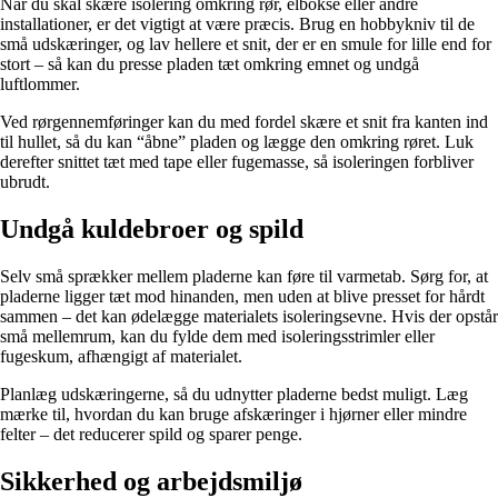
Når du skal skære isolering omkring rør, elbokse eller andre
installationer, er det vigtigt at være præcis. Brug en hobbykniv til de
små udskæringer, og lav hellere et snit, der er en smule for lille end for
stort – så kan du presse pladen tæt omkring emnet og undgå
luftlommer.
Ved rørgennemføringer kan du med fordel skære et snit fra kanten ind
til hullet, så du kan “åbne” pladen og lægge den omkring røret. Luk
derefter snittet tæt med tape eller fugemasse, så isoleringen forbliver
ubrudt.
Undgå kuldebroer og spild
Selv små sprækker mellem pladerne kan føre til varmetab. Sørg for, at
pladerne ligger tæt mod hinanden, men uden at blive presset for hårdt
sammen – det kan ødelægge materialets isoleringsevne. Hvis der opstår
små mellemrum, kan du fylde dem med isoleringsstrimler eller
fugeskum, afhængigt af materialet.
Planlæg udskæringerne, så du udnytter pladerne bedst muligt. Læg
mærke til, hvordan du kan bruge afskæringer i hjørner eller mindre
felter – det reducerer spild og sparer penge.
Sikkerhed og arbejdsmiljø