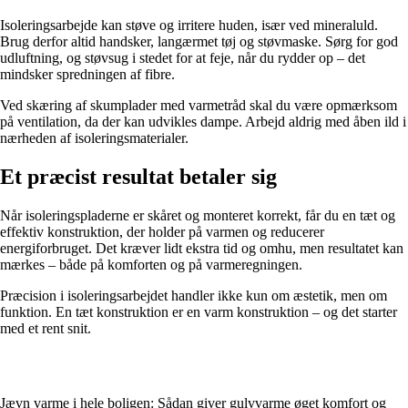
Isoleringsarbejde kan støve og irritere huden, især ved mineraluld.
Brug derfor altid handsker, langærmet tøj og støvmaske. Sørg for god
udluftning, og støvsug i stedet for at feje, når du rydder op – det
mindsker spredningen af fibre.
Ved skæring af skumplader med varmetråd skal du være opmærksom
på ventilation, da der kan udvikles dampe. Arbejd aldrig med åben ild i
nærheden af isoleringsmaterialer.
Et præcist resultat betaler sig
Når isoleringspladerne er skåret og monteret korrekt, får du en tæt og
effektiv konstruktion, der holder på varmen og reducerer
energiforbruget. Det kræver lidt ekstra tid og omhu, men resultatet kan
mærkes – både på komforten og på varmeregningen.
Præcision i isoleringsarbejdet handler ikke kun om æstetik, men om
funktion. En tæt konstruktion er en varm konstruktion – og det starter
med et rent snit.
Jævn varme i hele boligen: Sådan giver gulvvarme øget komfort og