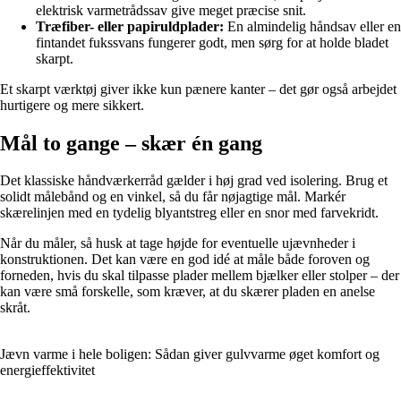
elektrisk varmetrådssav give meget præcise snit.
Træfiber- eller papiruldplader:
En almindelig håndsav eller en
fintandet fukssvans fungerer godt, men sørg for at holde bladet
skarpt.
Et skarpt værktøj giver ikke kun pænere kanter – det gør også arbejdet
hurtigere og mere sikkert.
Mål to gange – skær én gang
Det klassiske håndværkerråd gælder i høj grad ved isolering. Brug et
solidt målebånd og en vinkel, så du får nøjagtige mål. Markér
skærelinjen med en tydelig blyantstreg eller en snor med farvekridt.
Når du måler, så husk at tage højde for eventuelle ujævnheder i
konstruktionen. Det kan være en god idé at måle både foroven og
forneden, hvis du skal tilpasse plader mellem bjælker eller stolper – der
kan være små forskelle, som kræver, at du skærer pladen en anelse
skråt.
Jævn varme i hele boligen: Sådan giver gulvvarme øget komfort og
energieffektivitet