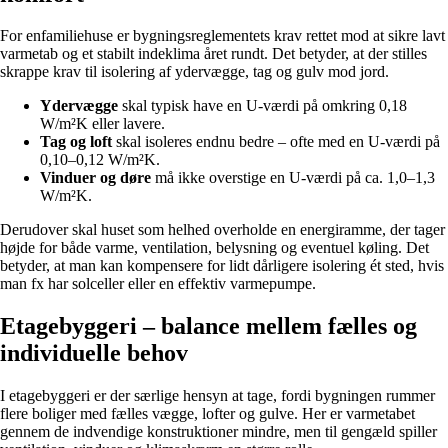
For enfamiliehuse er bygningsreglementets krav rettet mod at sikre lavt
varmetab og et stabilt indeklima året rundt. Det betyder, at der stilles
skrappe krav til isolering af ydervægge, tag og gulv mod jord.
Ydervægge
skal typisk have en U-værdi på omkring 0,18
W/m²K eller lavere.
Tag og loft
skal isoleres endnu bedre – ofte med en U-værdi på
0,10–0,12 W/m²K.
Vinduer og døre
må ikke overstige en U-værdi på ca. 1,0–1,3
W/m²K.
Derudover skal huset som helhed overholde en energiramme, der tager
højde for både varme, ventilation, belysning og eventuel køling. Det
betyder, at man kan kompensere for lidt dårligere isolering ét sted, hvis
man fx har solceller eller en effektiv varmepumpe.
Etagebyggeri – balance mellem fælles og
individuelle behov
I etagebyggeri er der særlige hensyn at tage, fordi bygningen rummer
flere boliger med fælles vægge, lofter og gulve. Her er varmetabet
gennem de indvendige konstruktioner mindre, men til gengæld spiller