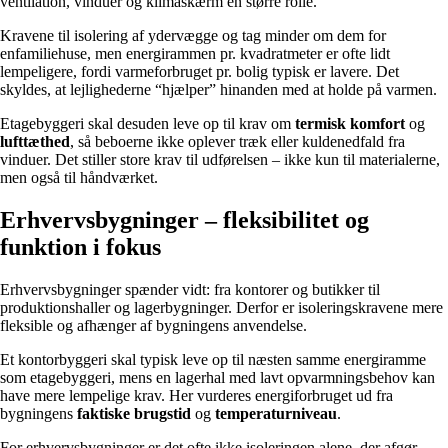
ventilation, vinduer og klimaskærm en større rolle.
Kravene til isolering af ydervægge og tag minder om dem for
enfamiliehuse, men energirammen pr. kvadratmeter er ofte lidt
lempeligere, fordi varmeforbruget pr. bolig typisk er lavere. Det
skyldes, at lejlighederne “hjælper” hinanden med at holde på varmen.
Etagebyggeri skal desuden leve op til krav om
termisk komfort
og
lufttæthed
, så beboerne ikke oplever træk eller kuldenedfald fra
vinduer. Det stiller store krav til udførelsen – ikke kun til materialerne,
men også til håndværket.
Erhvervsbygninger – fleksibilitet og
funktion i fokus
Erhvervsbygninger spænder vidt: fra kontorer og butikker til
produktionshaller og lagerbygninger. Derfor er isoleringskravene mere
fleksible og afhænger af bygningens anvendelse.
Et kontorbyggeri skal typisk leve op til næsten samme energiramme
som etagebyggeri, mens en lagerhal med lavt opvarmningsbehov kan
have mere lempelige krav. Her vurderes energiforbruget ud fra
bygningens
faktiske brugstid
og
temperaturniveau
.
For erhvervsbygninger er det ofte ikke isoleringen alene, der afgør