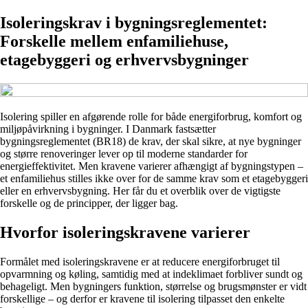
Isoleringskrav i bygningsreglementet:
Forskelle mellem enfamiliehuse,
etagebyggeri og erhvervsbygninger
Isolering spiller en afgørende rolle for både energiforbrug, komfort og
miljøpåvirkning i bygninger. I Danmark fastsætter
bygningsreglementet (BR18) de krav, der skal sikre, at nye bygninger
og større renoveringer lever op til moderne standarder for
energieffektivitet. Men kravene varierer afhængigt af bygningstypen –
et enfamiliehus stilles ikke over for de samme krav som et etagebyggeri
eller en erhvervsbygning. Her får du et overblik over de vigtigste
forskelle og de principper, der ligger bag.
Hvorfor isoleringskravene varierer
Formålet med isoleringskravene er at reducere energiforbruget til
opvarmning og køling, samtidig med at indeklimaet forbliver sundt og
behageligt. Men bygningers funktion, størrelse og brugsmønster er vidt
forskellige – og derfor er kravene til isolering tilpasset den enkelte