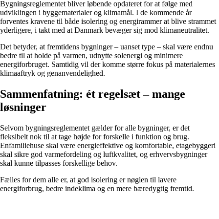
Bygningsreglementet bliver løbende opdateret for at følge med
udviklingen i byggematerialer og klimamål. I de kommende år
forventes kravene til både isolering og energirammer at blive strammet
yderligere, i takt med at Danmark bevæger sig mod klimaneutralitet.
Det betyder, at fremtidens bygninger – uanset type – skal være endnu
bedre til at holde på varmen, udnytte solenergi og minimere
energiforbruget. Samtidig vil der komme større fokus på materialernes
klimaaftryk og genanvendelighed.
Sammenfatning: ét regelsæt – mange
løsninger
Selvom bygningsreglementet gælder for alle bygninger, er det
fleksibelt nok til at tage højde for forskelle i funktion og brug.
Enfamiliehuse skal være energieffektive og komfortable, etagebyggeri
skal sikre god varmefordeling og luftkvalitet, og erhvervsbygninger
skal kunne tilpasses forskellige behov.
Fælles for dem alle er, at god isolering er nøglen til lavere
energiforbrug, bedre indeklima og en mere bæredygtig fremtid.