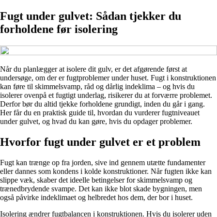
Fugt under gulvet: Sådan tjekker du
forholdene før isolering
Når du planlægger at isolere dit gulv, er det afgørende først at
undersøge, om der er fugtproblemer under huset. Fugt i konstruktionen
kan føre til skimmelsvamp, råd og dårlig indeklima – og hvis du
isolerer ovenpå et fugtigt underlag, risikerer du at forværre problemet.
Derfor bør du altid tjekke forholdene grundigt, inden du går i gang.
Her får du en praktisk guide til, hvordan du vurderer fugtniveauet
under gulvet, og hvad du kan gøre, hvis du opdager problemer.
Hvorfor fugt under gulvet er et problem
Fugt kan trænge op fra jorden, sive ind gennem utætte fundamenter
eller dannes som kondens i kolde konstruktioner. Når fugten ikke kan
slippe væk, skaber det ideelle betingelser for skimmelsvamp og
trænedbrydende svampe. Det kan ikke blot skade bygningen, men
også påvirke indeklimaet og helbredet hos dem, der bor i huset.
Isolering ændrer fugtbalancen i konstruktionen. Hvis du isolerer uden