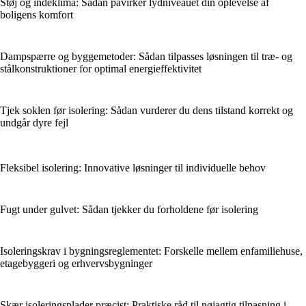
Støj og indeklima: Sådan påvirker lydniveauet din oplevelse af
boligens komfort
Dampspærre og byggemetoder: Sådan tilpasses løsningen til træ- og
stålkonstruktioner for optimal energieffektivitet
Tjek soklen før isolering: Sådan vurderer du dens tilstand korrekt og
undgår dyre fejl
Fleksibel isolering: Innovative løsninger til individuelle behov
Fugt under gulvet: Sådan tjekker du forholdene før isolering
Isoleringskrav i bygningsreglementet: Forskelle mellem enfamiliehuse,
etagebyggeri og erhvervsbygninger
Skær isoleringsplader præcist: Praktiske råd til nøjagtig tilpasning i