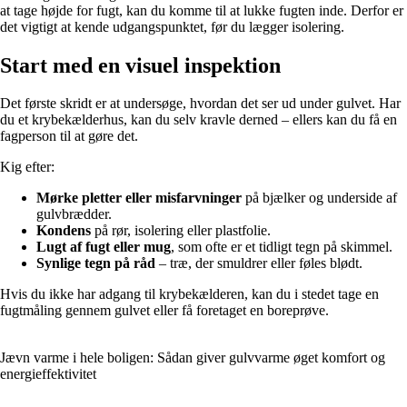
at tage højde for fugt, kan du komme til at lukke fugten inde. Derfor er
det vigtigt at kende udgangspunktet, før du lægger isolering.
Start med en visuel inspektion
Det første skridt er at undersøge, hvordan det ser ud under gulvet. Har
du et krybekælderhus, kan du selv kravle derned – ellers kan du få en
fagperson til at gøre det.
Kig efter:
Mørke pletter eller misfarvninger
på bjælker og underside af
gulvbrædder.
Kondens
på rør, isolering eller plastfolie.
Lugt af fugt eller mug
, som ofte er et tidligt tegn på skimmel.
Synlige tegn på råd
– træ, der smuldrer eller føles blødt.
Hvis du ikke har adgang til krybekælderen, kan du i stedet tage en
fugtmåling gennem gulvet eller få foretaget en boreprøve.
Jævn varme i hele boligen: Sådan giver gulvvarme øget komfort og
energieffektivitet