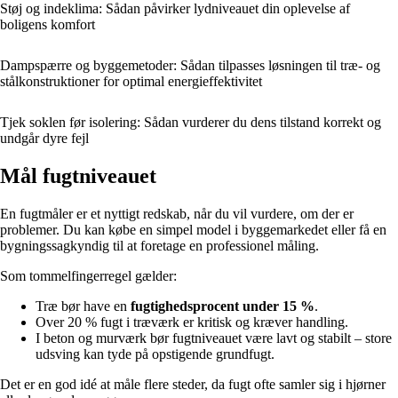
Støj og indeklima: Sådan påvirker lydniveauet din oplevelse af
boligens komfort
Dampspærre og byggemetoder: Sådan tilpasses løsningen til træ- og
stålkonstruktioner for optimal energieffektivitet
Tjek soklen før isolering: Sådan vurderer du dens tilstand korrekt og
undgår dyre fejl
Mål fugtniveauet
En fugtmåler er et nyttigt redskab, når du vil vurdere, om der er
problemer. Du kan købe en simpel model i byggemarkedet eller få en
bygningssagkyndig til at foretage en professionel måling.
Som tommelfingerregel gælder:
Træ bør have en
fugtighedsprocent under 15 %
.
Over 20 % fugt i træværk er kritisk og kræver handling.
I beton og murværk bør fugtniveauet være lavt og stabilt – store
udsving kan tyde på opstigende grundfugt.
Det er en god idé at måle flere steder, da fugt ofte samler sig i hjørner