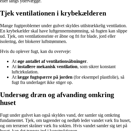
eller langs ydervægge.
Tjek ventilationen i krybekælderen
Mange fugtproblemer under gulvet skyldes utilstrækkelig ventilation.
En krybekælder skal have luftgennemstrømning, så fugten kan slippe
ud. Tjek, om ventilationsriste er åbne og fri for blade, jord eller
isolering, der blokerer luftstrømmen.
Hvis du oplever fugt, kan du overveje:
At
øge antallet af ventilationsåbninger
.
At
installere mekanisk ventilation
, som sikrer konstant
luftcirkulation.
At
lægge fugtspærre på jorden
(for eksempel plastfolie), så
fugt fra underlaget ikke stiger op.
Undersøg dræn og afvanding omkring
huset
Fugt under gulvet kan også skyldes vand, der samler sig omkring
fundamentet. Tjek, om tagrender og nedløb leder vandet væk fra huset,
og om terrænet skråner væk fra soklen. Hvis vandet samler sig tæt på
huset, kan det trænge ind i konstruktionen.