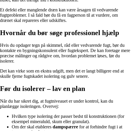
Et defekt eller manglende dræn kan være årsagen til vedvarende
fugtproblemer. I så fald bør du få en fagperson til at vurdere, om
drænet skal repareres eller udskiftes.
Hvornår du bør søge professionel hjælp
Hvis du opdager tegn på skimmel, råd eller vedvarende fugt, bør du
kontakte en bygningskonsulent eller fugtekspert. De kan foretage mere
præcise målinger og rådgive om, hvordan problemet løses, før du
isolerer.
Det kan virke som en ekstra udgift, men det er langt billigere end at
skulle fjerne fugtskadet isolering og gulv senere.
Før du isolerer – lav en plan
Når du har sikret dig, at fugtniveauet er under kontrol, kan du
planlægge isoleringen. Overvej:
Hvilken type isolering der passer bedst til konstruktionen (for
eksempel mineraluld, skum eller granulat).
Om der skal etableres
dampspærre
for at forhindre fugt i at