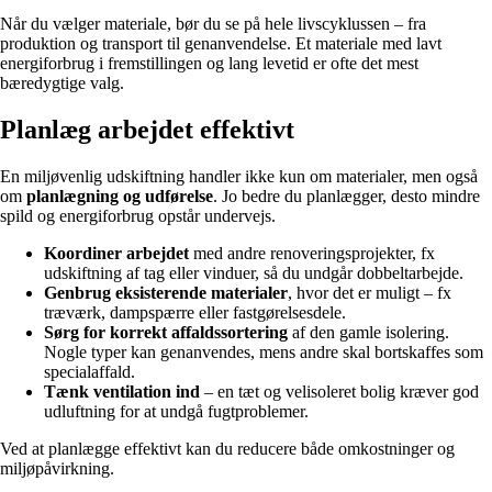
Når du vælger materiale, bør du se på hele livscyklussen – fra
produktion og transport til genanvendelse. Et materiale med lavt
energiforbrug i fremstillingen og lang levetid er ofte det mest
bæredygtige valg.
Planlæg arbejdet effektivt
En miljøvenlig udskiftning handler ikke kun om materialer, men også
om
planlægning og udførelse
. Jo bedre du planlægger, desto mindre
spild og energiforbrug opstår undervejs.
Koordiner arbejdet
med andre renoveringsprojekter, fx
udskiftning af tag eller vinduer, så du undgår dobbeltarbejde.
Genbrug eksisterende materialer
, hvor det er muligt – fx
træværk, dampspærre eller fastgørelsesdele.
Sørg for korrekt affaldssortering
af den gamle isolering.
Nogle typer kan genanvendes, mens andre skal bortskaffes som
specialaffald.
Tænk ventilation ind
– en tæt og velisoleret bolig kræver god
udluftning for at undgå fugtproblemer.
Ved at planlægge effektivt kan du reducere både omkostninger og
miljøpåvirkning.