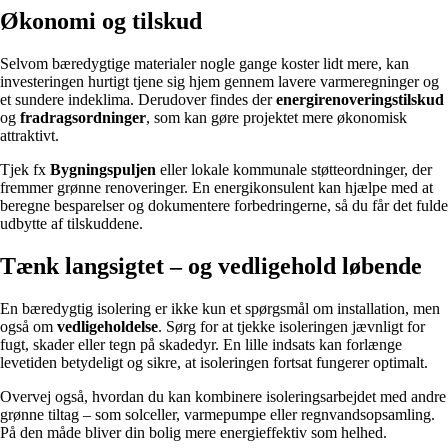
Økonomi og tilskud
Selvom bæredygtige materialer nogle gange koster lidt mere, kan
investeringen hurtigt tjene sig hjem gennem lavere varmeregninger og
et sundere indeklima. Derudover findes der
energirenoveringstilskud
og
fradragsordninger
, som kan gøre projektet mere økonomisk
attraktivt.
Tjek fx
Bygningspuljen
eller lokale kommunale støtteordninger, der
fremmer grønne renoveringer. En energikonsulent kan hjælpe med at
beregne besparelser og dokumentere forbedringerne, så du får det fulde
udbytte af tilskuddene.
Tænk langsigtet – og vedligehold løbende
En bæredygtig isolering er ikke kun et spørgsmål om installation, men
også om
vedligeholdelse
. Sørg for at tjekke isoleringen jævnligt for
fugt, skader eller tegn på skadedyr. En lille indsats kan forlænge
levetiden betydeligt og sikre, at isoleringen fortsat fungerer optimalt.
Overvej også, hvordan du kan kombinere isoleringsarbejdet med andre
grønne tiltag – som solceller, varmepumpe eller regnvandsopsamling.
På den måde bliver din bolig mere energieffektiv som helhed.