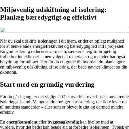
Miljøvenlig udskiftning af isolering:
Planlæg bæredygtigt og effektivt
Når du skal udskifte isoleringen i dit hjem, er det en oplagt mulighed
for at tænke både energieffektivitet og bæredygtighed ind i projektet.
En god isolering reducerer varmetab, sænker energiforbruget og
forbedrer indeklimaet – men valget af materialer og metoder har også
betydning for miljøet. Her får du en guide til, hvordan du planlægger
en miljøvenlig udskiftning af isolering, der både gavner klimaet og din
økonomi.
Start med en grundig vurdering
Før du går i gang, er det vigtigt at få et overblik over husets nuværende
isoleringstilstand. Mange ældre boliger har isolering, der ikke lever op
til nutidens standarder – eller som er blevet fugtig og dermed mindre
effektiv.
En
energikonsulent
eller
byggesagkyndig
kan hjælpe med at
vurdere, hvor det bedst kan betale sig at forbedre isoleringen. Typisk er