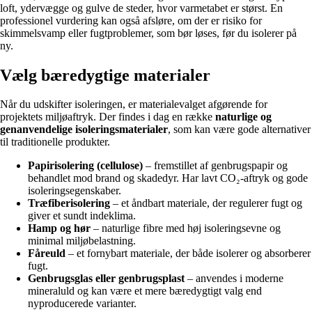
loft, ydervægge og gulve de steder, hvor varmetabet er størst. En
professionel vurdering kan også afsløre, om der er risiko for
skimmelsvamp eller fugtproblemer, som bør løses, før du isolerer på
ny.
Vælg bæredygtige materialer
Når du udskifter isoleringen, er materialevalget afgørende for
projektets miljøaftryk. Der findes i dag en række
naturlige og
genanvendelige isoleringsmaterialer
, som kan være gode alternativer
til traditionelle produkter.
Papirisolering (cellulose)
– fremstillet af genbrugspapir og
behandlet mod brand og skadedyr. Har lavt CO₂-aftryk og gode
isoleringsegenskaber.
Træfiberisolering
– et åndbart materiale, der regulerer fugt og
giver et sundt indeklima.
Hamp og hør
– naturlige fibre med høj isoleringsevne og
minimal miljøbelastning.
Fåreuld
– et fornybart materiale, der både isolerer og absorberer
fugt.
Genbrugsglas eller genbrugsplast
– anvendes i moderne
mineraluld og kan være et mere bæredygtigt valg end
nyproducerede varianter.